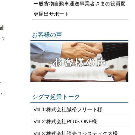
一般貨物自動車運送事業者さまの役員変
更届出サポート
確
お客様の声
っ
許
い
シグマ起業トーク
Vol.1:株式会社誠裕フリート様
Vol.2:株式会社PLUS ONE様
Vol.3:株式会社読売ロジスティクス様