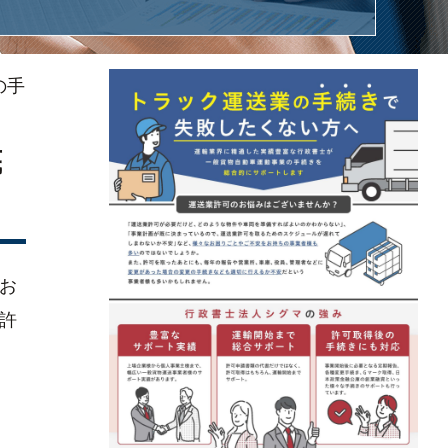
の手
底
お
許