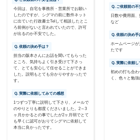
Q. ご依頼前の
今回は、自宅を事務所・営業所でお願い
したのですが、シグマの前に数件ネット
日数や費用面、
に出ていた行政書士Telして相談したとこ
など
ろ前例がないと言われていたので、許可
が出るのか不安でした。
Q. 依頼の決め手
ホームページが
Q. 依頼の決め手は？
たです
担当の阪本さんにお話を聞いてもらった
ところ、気持ちよく引き受けて下さっ
Q. 実際に依頼
て、とても安心して任せることができま
初めの打ち合わ
した。説明もとても分かりやすかったで
く、色々と勉強
す。
Q. 実際に依頼してみての感想
1つずつ丁寧に説明して下さり、メールで
のやりとりも都度くださいました。2～3
ヶ月かかるとの事でしたが2ヶ月弱でとて
も早くに認可がおりてシグマに依頼して
本当に良かったです。