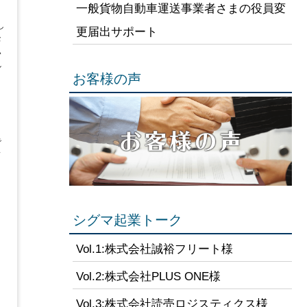
一般貨物自動車運送事業者さまの役員変
し
更届出サポート
お
い
ル
お客様の声
く
で
て
シグマ起業トーク
Vol.1:株式会社誠裕フリート様
Vol.2:株式会社PLUS ONE様
Vol.3:株式会社読売ロジスティクス様