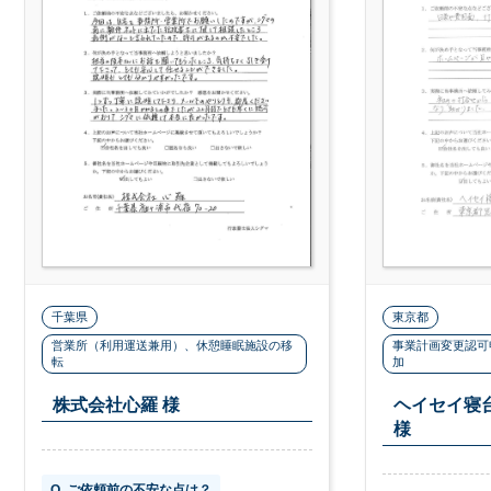
千葉県
東京都
営業所（利用運送兼用）、休憩睡眠施設の移
事業計画変更認可
転
加
株式会社心羅 様
ヘイセイ寝
様
Q. ご依頼前の不安な点は？