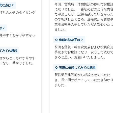
今回、営業所・休憩施設の移転でお世
不安な点は？
になりました。一番初めどのような内
打ち合わせのタイミング
で申請したが、記録も残っていなかっ
ので相談したところ、運輸局から貨物
業者台帳を入手していただき安心いた
は？
ました。
見やすくわかりやすかっ
Q. 依頼の決め手は？
前回も運賃・料金変更届および役員変
してみての感想
手続きでお世話になり、安心して依頼
きると思い、お願いいたしました。
せからとてもわかりやす
になり、助かりました。
Q. 実際に依頼してみての感想
新営業所建設前から相談させていただ
き、長い間サポートしていただき助か
ました。