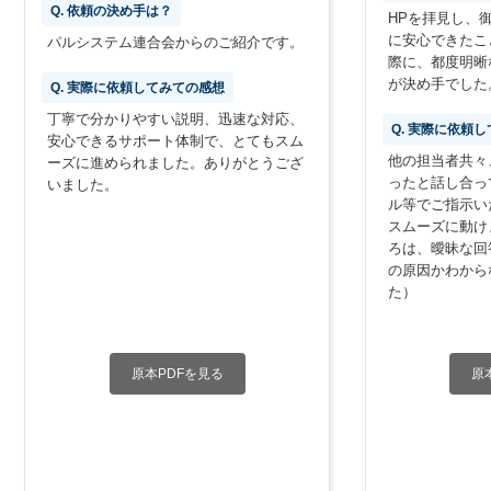
Q. 依頼の決め手は？
HPを拝見し、
に安心できたこ
パルシステム連合会からのご紹介です。
際に、都度明晰
が決め手でした
Q. 実際に依頼してみての感想
丁寧で分かりやすい説明、迅速な対応、
Q. 実際に依頼
安心できるサポート体制で、とてもスム
他の担当者共々
ーズに進められました。ありがとうござ
ったと話し合っ
いました。
ル等でご指示い
スムーズに動け
ろは、曖昧な回
の原因かわから
た）
原本PDFを見る
原