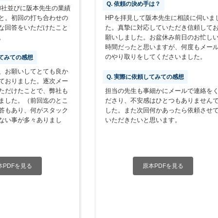
Q. 依頼の決め手は？
御社並びに阪本先生の業績
と。初回の打ち合わせの
HPを拝見して阪本先生に相談に伺いま
な回答をいただけたこと
た。真摯に対応していただき信頼して
。
願いしました。お盆休み前日のお忙し
時間だったと思いますが、何度もメー
のやり取りをしてくださいました。
してみての感想
、お願いしてとても良か
Q. 実際に依頼してみての感想
ておりました。逐次メー
ただけたことで、弊社も
担当の先生も事細かにメールで連絡を
ました。（前回迄のとこ
ださり、不安感はひとつもありません
答もあり、何がスタック
した。また次回何かあったら依頼させ
ない事が多々ありまし
いただきたいと思います。
本PDFを見る
原本PDFを見る