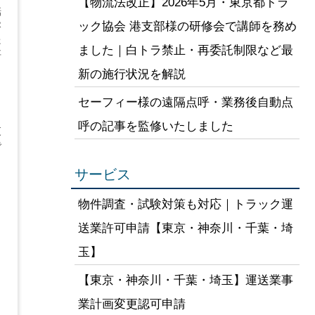
【物流法改正】2026年5月・東京都トラ
話
ック協会 港支部様の研修会で講師を務め
容
た
ました｜白トラ禁止・再委託制限など最
事
し
新の施行状況を解説
セーフィー様の遠隔点呼・業務後自動点
呼の記事を監修いたしました
更
で
サービス
物件調査・試験対策も対応｜トラック運
り
送業許可申請【東京・神奈川・千葉・埼
玉】
【東京・神奈川・千葉・埼玉】運送業事
業計画変更認可申請