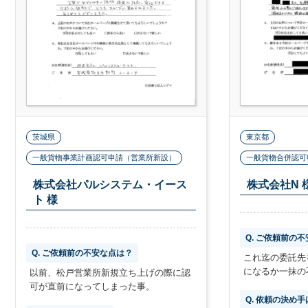
茨城県
東京都
一般貨物事業計画認可申請（営業所新設）
一般貨物合併認可
株式会社パルシステム・イース
株式会社N 
ト 様
Q. ご依頼前の
Q. ご依頼前の不安な点は？
これ迄の委託先
になるか一抹の
以前、松戸営業所新規立ち上げの際に認
可が直前になってしまった事。
Q. 依頼の決め手