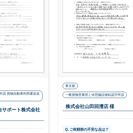
東京都
申請 貨物自動車利用運送追
一般貨物営業所と休憩施設移転認可申請
株式会社山田回漕店 様
台サポート株式会社
Q. ご依頼前の不安な点は？